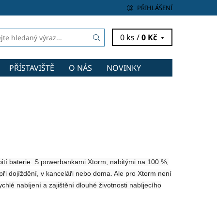
PŘIHLÁŠENÍ
0 ks /
0 Kč
PŘÍSTAVIŠTĚ
O NÁS
NOVINKY
ybití baterie. S powerbankami Xtorm, nabitými na 100 %,
při dojíždění, v kanceláři nebo doma. Ale pro Xtorm není
hlé nabíjení a zajištění dlouhé životnosti nabíjecího