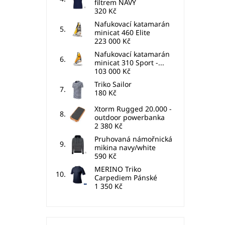
filtrem NAVY
320 Kč
Nafukovací katamarán
minicat 460 Elite
223 000 Kč
Nafukovací katamarán
minicat 310 Sport -...
103 000 Kč
Triko Sailor
180 Kč
Xtorm Rugged 20.000 -
outdoor powerbanka
2 380 Kč
Pruhovaná námořnická
mikina navy/white
590 Kč
MERINO Triko
Carpediem Pánské
1 350 Kč