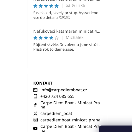
|
Salty jirka
Skvela lod, skvely pristup. Vysvetleno
vse do detailu 🫡🫡🫡
Nafukovací katamarán minicat 420 Evoque
|
Michalek
Půjčení skvěle. Dovolenou jsme si užili.
Příští rok to dáme zase.
KONTAKT
info
@
carpediemboat.cz
+420 724 085 655
Carpe Diem Boat - Minicat Pra
ha
carpediem_boat
carpediemboat_minicat_praha
Carpe Diem Boat - Minicat Pra
ha