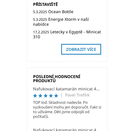
PŘÍSTAVIŠTĚ
Ocean Bottle
5.3.2025
Energie Xtorm v naší
5.3.2025
nabídce
Letecky v Egyptě - Minicat
17.2.2025
310
ZOBRAZIT VÍCE
POSLEDNÍ HODNOCENÍ
PRODUKTŮ
Nafukovací katamarán minicat 420 Emotion - akční model
|
Pavel Trefilik
TOP loď. Skladnost nadevše. Po
vyzkoušení mohu jen doporučit. Fakt si
to užíváme. Děti jsme odpojili od
počítačů.
Nafukovací katamarán minicat 420 Laura Dekker