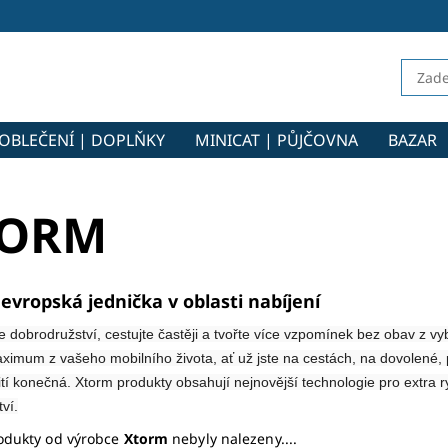
OBLEČENÍ | DOPLŇKY
MINICAT | PŮJČOVNA
BAZAR
TORM
evropská jednička v oblasti nabíjení
ce dobrodružství, cestujte častěji a tvořte více vzpomínek bez obav z v
ximum z vašeho mobilního života, ať už jste na cestách, na dovolené, 
í konečná. Xtorm produkty obsahují nejnovější technologie pro extra ryc
ví.
odukty od výrobce
Xtorm
nebyly nalezeny....