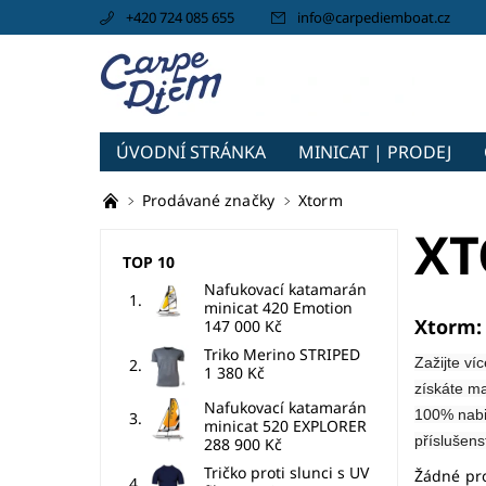
+420 724 085 655
info
@
carpediemboat.cz
ÚVODNÍ STRÁNKA
MINICAT | PRODEJ
CARPEDIEM BOAT
Prodávané značky
Xtorm
X
TOP 10
Nafukovací katamarán
minicat 420 Emotion
Xtorm: 
147 000 Kč
Triko Merino STRIPED
Zažijte ví
1 380 Kč
získáte ma
Nafukovací katamarán
100% nabit
minicat 520 EXPLORER
příslušenst
288 900 Kč
Tričko proti slunci s UV
Žádné pr