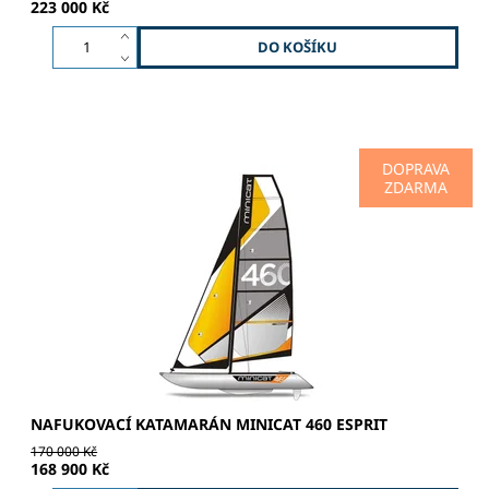
223 000 Kč
DOPRAVA
ZDARMA
SPORT | ADRENALIN | DOBRODRUŽSTVÍ 4-dílný hliníkový
stěžeň - černý lak / matný povrch Hliníkový rám - černý lak
/ matný povrch Kormidlo - laminát / epoxi RTM Hlavní...
NAFUKOVACÍ KATAMARÁN MINICAT 460 ESPRIT
170 000 Kč
168 900 Kč