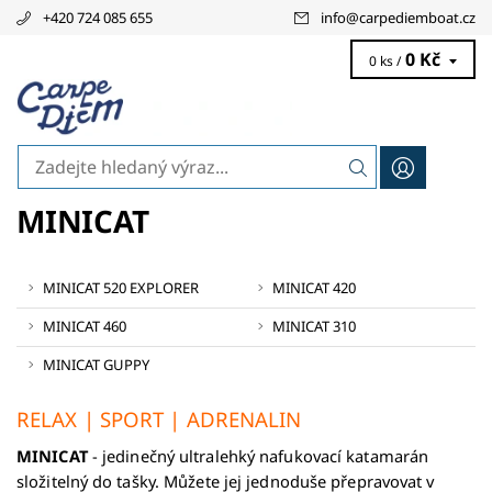
+420 724 085 655
info
@
carpediemboat.cz
0 Kč
0 ks /
MINICAT
MINICAT 520 EXPLORER
MINICAT 420
MINICAT 460
MINICAT 310
MINICAT GUPPY
RELAX | SPORT | ADRENALIN
MINICAT
- jedinečný ultralehký nafukovací katamarán
složitelný do tašky. Můžete jej jednoduše přepravovat v