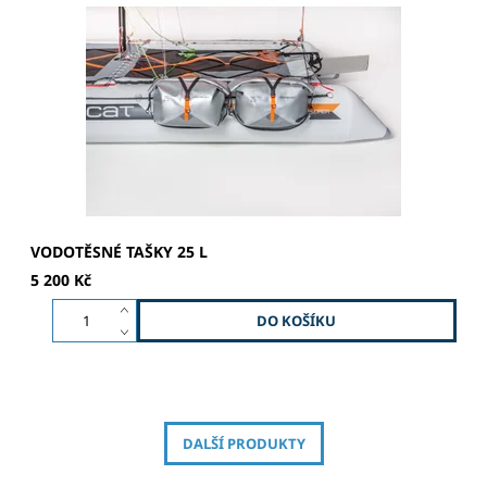
Doplněk pro Minicat 520 Explorer - zásadně rozšiřuje
jeho užitné vlastnosti Vodotěsné tašky na bok plováků -
objem 25 litrů. Praktická menší taška s průhledným
okénkem...
VODOTĚSNÉ TAŠKY 25 L
5 200 Kč
DALŠÍ PRODUKTY