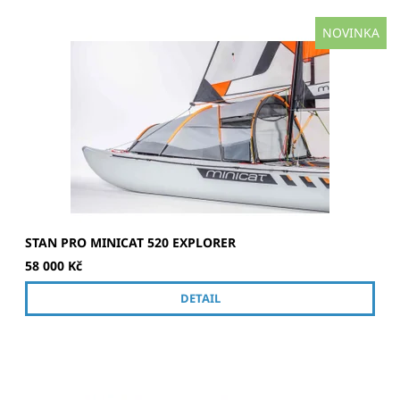
NOVINKA
Doplněk pro Minicat 52 Explorer - zásadně rozšiřuje jeho
užitné vlastnosti Stan je možné při plavbě sklopit, aby
posádka měla lepší výhled. Pokud se rozhodnete přespat
na...
STAN PRO MINICAT 520 EXPLORER
58 000 Kč
DETAIL