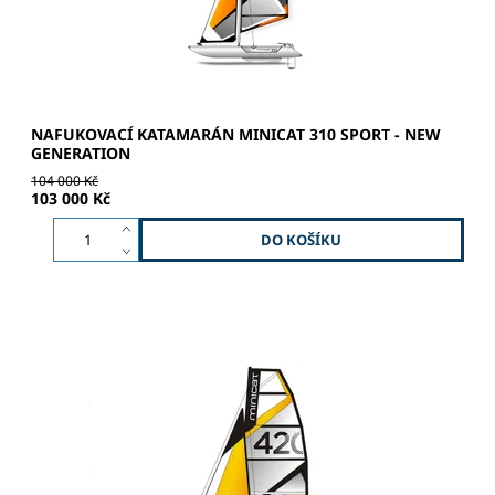
NAFUKOVACÍ KATAMARÁN MINICAT 310 SPORT - NEW
GENERATION
104 000 Kč
103 000 Kč
RELAX | SPORT | ADRENALIN Hliníkový stěžeň –
dvojbarevné lakování - nový silnější profil Hlavní plachta
6,5 m² - Monofilm Kormidlo - hliníkové Kosatka 3,2 m² Jib
Furler...