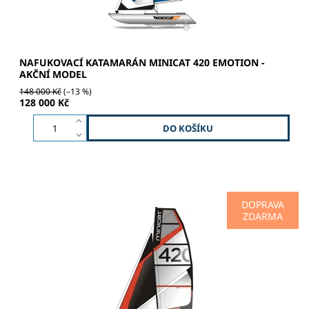
NAFUKOVACÍ KATAMARÁN MINICAT 420 EMOTION -
AKČNÍ MODEL
148 000 Kč
(–13 %)
128 000 Kč
DOPRAVA
ZDARMA
RELAX | SPORT | ADRENALIN | STYL Hliníkový stěžeň –
dvojbarevné lakování - NOVÝ silnější profil Hlavní plachta
6,5 m² - z řady Monofilm & Racing Polyester X-PLY...