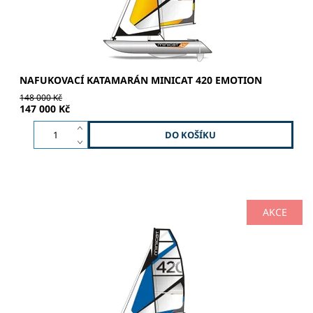
NAFUKOVACÍ KATAMARÁN MINICAT 420 EMOTION
148 000 Kč
147 000 Kč
AKCE
Předváděcí Minicat je tu jen pro vás.Plně funkční a s
plnou zárukou!! RELAX | SPORT | ADRENALIN Hliníkový
stěžeň – dvojbarevné lakování - nový silnější profil
Hlavní...