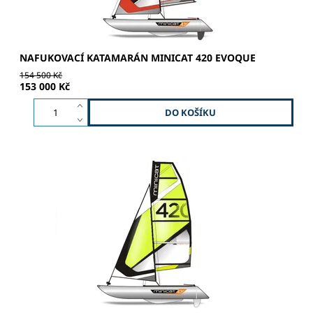
NAFUKOVACÍ KATAMARÁN MINICAT 420 EVOQUE
154 500 Kč
153 000 Kč
RELAX | JEDNODUCHOST | BEZPEČNOST Hliníkový stěžeň
– dvojbarevné lakování Hlavní plachta 6,5 m² - Dacron
Kormidlo - hliníkové Kosatka 3,2 m² Jib Furler Trampolína
s...