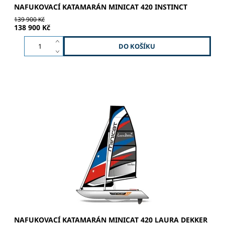
NAFUKOVACÍ KATAMARÁN MINICAT 420 INSTINCT
139 900 Kč
138 900 Kč
JEDINEČNOST | SPORT | ADRENALIN Hliníkový stěžeň –
dvojbarevné lakování - NOVÝ silnější profil Hliníkový rám –
černý lak/ matný povrch Kormidlo – karbon / epoxi RTM...
NAFUKOVACÍ KATAMARÁN MINICAT 420 LAURA DEKKER