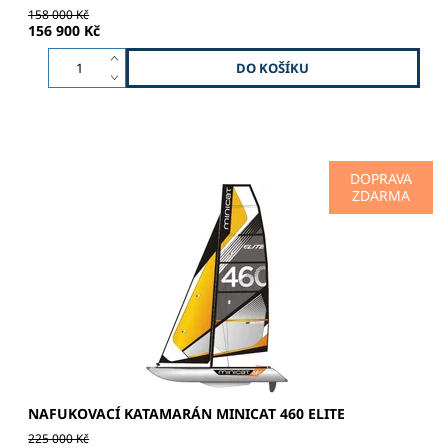
158 000 Kč
156 900 Kč
DOPRAVA
ZDARMA
SPORT | ADRENALIN | DOBRODRUŽSTVÍ 4-dílný ultra
lehký karbonový stěžeň Hliníkový rám - černý lakovaný /
matný povrch Kormidlo – karbon Bowsprit – karbon Hlavní
plachta...
NAFUKOVACÍ KATAMARÁN MINICAT 460 ELITE
225 000 Kč