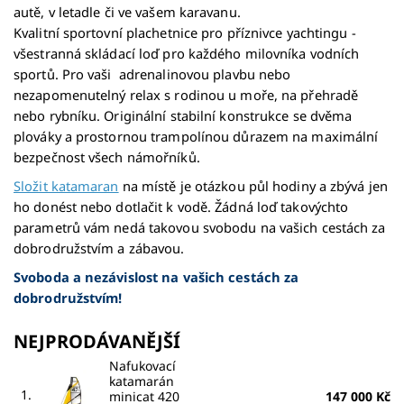
autě, v letadle či ve vašem karavanu.
Kvalitní sportovní plachetnice pro příznivce yachtingu -
všestranná skládací loď pro každého milovníka vodních
sportů. Pro vaši adrenalinovou plavbu nebo
nezapomenutelný relax s rodinou u moře, na přehradě
nebo rybníku. Originální stabilní konstrukce se dvěma
plováky a prostornou trampolínou důrazem na maximální
bezpečnost všech námořníků.
Složit katamaran
na místě je otázkou půl hodiny a zbývá jen
ho donést nebo dotlačit k vodě. Žádná loď takovýchto
parametrů vám nedá takovou svobodu na vašich cestách za
dobrodružstvím a zábavou.
Svoboda a nezávislost na vašich cestách za
dobrodružstvím!
NEJPRODÁVANĚJŠÍ
Nafukovací
katamarán
1.
minicat 420
147 000 Kč