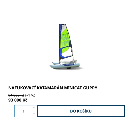
RELAX | JEDNODUCHOST | SKLADNOST MINICAT GUPPY
se vyznačuje jednoduchostí a rychlostí montáže. Díky
originální konstrukci trvá sestavení celé lodi 10 - 15
minut. Vysoká...
NAFUKOVACÍ KATAMARÁN MINICAT GUPPY
94 000 Kč
(–1 %)
93 000 Kč