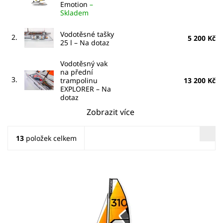
Emotion
–
Skladem
Vodotěsné tašky
2.
5 200 Kč
25 l
–
Na dotaz
Vodotěsný vak
na přední
3.
trampolinu
13 200 Kč
EXPLORER
–
Na
dotaz
Zobrazit více
13
položek celkem
RELAX | JEDNODUCHOST | BEZPEČNOST Modernizovaný
model 2022 Zjednodušená a zkrácená montáž | nižší
hmotnost | větší průměr plováků | lepší plavební
schopnosti | baleno v...