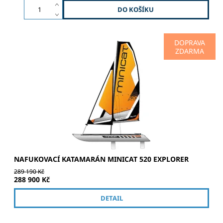
DOPRAVA
ZDARMA
RELAX | SPORT | ADRENALIN | DOBRODRUŽSTVÍ Největší
model v nabídce katamaránů MINICAT, vytváří novou
kategorii. Model Explorer není zaměřený hlavně na
sportovní vyžití, ale je...
NAFUKOVACÍ KATAMARÁN MINICAT 520 EXPLORER
289 190 Kč
288 900 Kč
DETAIL