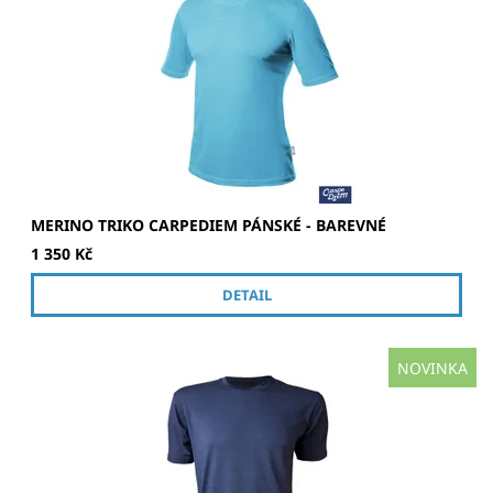
Kvalitní merino tričko v několika barvách
MERINO TRIKO CARPEDIEM PÁNSKÉ - BAREVNÉ
1 350 Kč
DETAIL
NOVINKA
Kvalitní námořnické merino tričko.