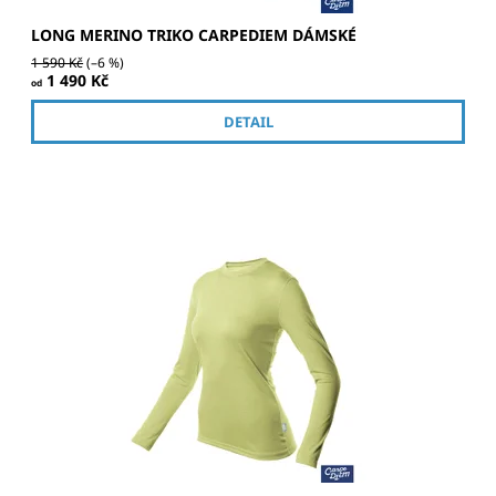
LONG MERINO TRIKO CARPEDIEM DÁMSKÉ
1 590 Kč
(–6 %)
1 490 Kč
od
DETAIL
Kvalitní barevné dámské merino tričko s dlouhý rukávem.