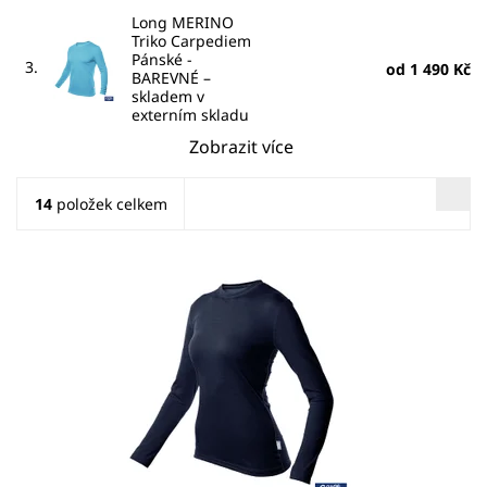
Long MERINO
Triko Carpediem
Pánské -
3.
od 1 490 Kč
BAREVNÉ
–
skladem v
externím skladu
Zobrazit více
14
položek celkem
Kvalitní námořnické dámské merino tričko s dlouhý
rukávem.