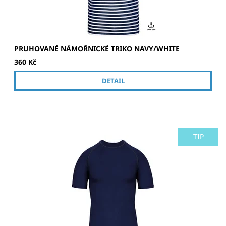
PRUHOVANÉ NÁMOŘNICKÉ TRIKO NAVY/WHITE
360 Kč
DETAIL
TIP
Unisex tričko proti slunci, vhodné na surfování, plavání a
další aktivity na slunci.