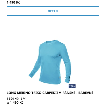
1 490 Kč
DETAIL
Kvalitní merino tričko ve více barvách s dlouhým
rukávem.
LONG MERINO TRIKO CARPEDIEM PÁNSKÉ - BAREVNÉ
1 590 Kč
(–6 %)
1 490 Kč
od