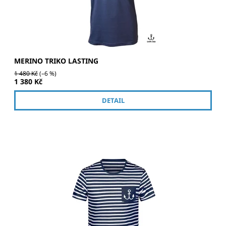
MERINO TRIKO LASTING
1 480 Kč
(–6 %)
1 380 Kč
DETAIL
Stylové námořnické tričko s kotvou možnost vlastního loga
na kapse - kontaktujte nás mailem