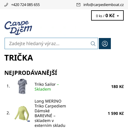
+420 724 085 655
info
@
carpediemboat.cz
0 Kč
0 ks /
TRIČKA
NEJPRODÁVANĚJŠÍ
Triko Sailor
–
1.
180 Kč
Skladem
Long MERINO
Triko Carpediem
Dámské
2.
1 590 Kč
BAREVNÉ
–
skladem v
externím skladu