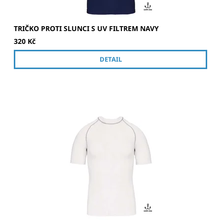
TRIČKO PROTI SLUNCI S UV FILTREM NAVY
320 Kč
DETAIL
Unisex tričko proti slunci, vhodné na surfování, plavání a
další aktivity na slunci.