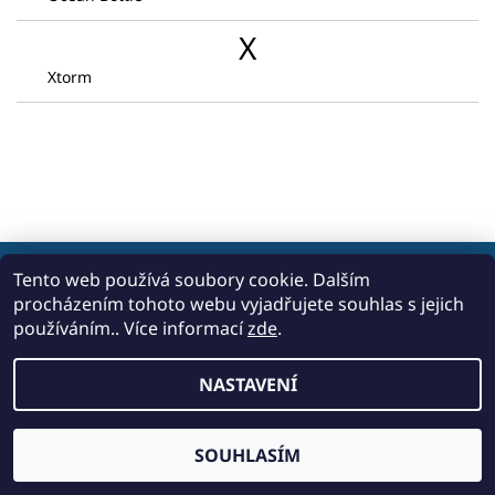
X
Xtorm
Tento web používá soubory cookie. Dalším
procházením tohoto webu vyjadřujete souhlas s jejich
2026 © Carpediem Boat, všechna práva vyhrazena
používáním.. Více informací
zde
.
Vytvořil Shoptet
NASTAVENÍ
SOUHLASÍM