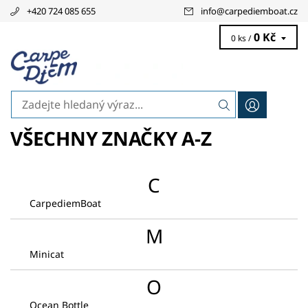
+420 724 085 655
info
@
carpediemboat.cz
0 Kč
0 ks /
VŠECHNY ZNAČKY A-Z
C
CarpediemBoat
M
Minicat
O
Ocean Bottle