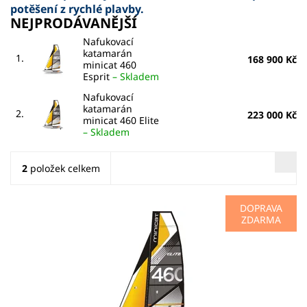
potěšení z rychlé plavby.
NEJPRODÁVANĚJŠÍ
Nafukovací
katamarán
1.
168 900 Kč
minicat 460
Esprit
–
Skladem
Nafukovací
katamarán
2.
223 000 Kč
minicat 460 Elite
–
Skladem
2
položek celkem
DOPRAVA
ZDARMA
SPORT | ADRENALIN | DOBRODRUŽSTVÍ 4-dílný ultra
lehký karbonový stěžeň Hliníkový rám - černý lakovaný /
matný povrch Kormidlo – karbon Bowsprit – karbon Hlavní
plachta...