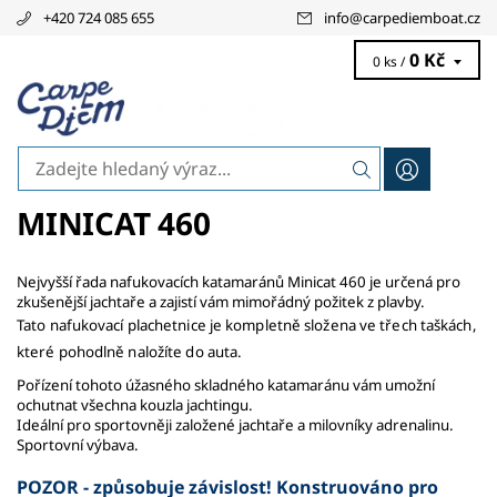
+420 724 085 655
info
@
carpediemboat.cz
0 Kč
0 ks /
MINICAT 460
Nejvyšší řada nafukovacích katamaránů Minicat 460 je určená pro
zkušenější jachtaře a zajistí vám mimořádný požitek z plavby.
Tato nafukovací plachetnice
je kompletně složena
ve třech taškách,
které pohodlně naložíte do auta.
Pořízení tohoto úžasného skladného katamaránu vám umožní
ochutnat všechna kouzla jachtingu.
Ideální pro sportovněji založené jachtaře a milovníky adrenalinu.
Sportovní výbava.
POZOR - způsobuje závislost! Konstruováno pro