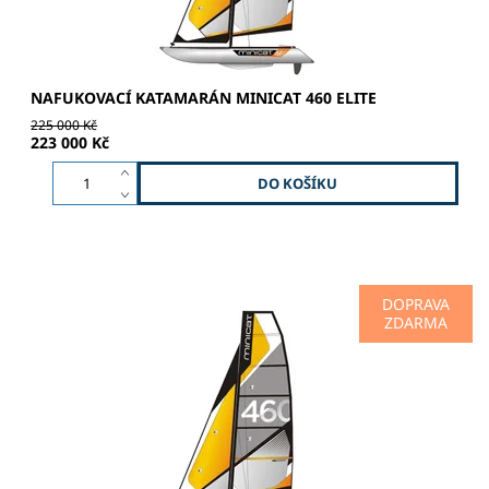
NAFUKOVACÍ KATAMARÁN MINICAT 460 ELITE
225 000 Kč
223 000 Kč
DOPRAVA
ZDARMA
SPORT | ADRENALIN | DOBRODRUŽSTVÍ 4-dílný hliníkový
stěžeň - černý lak / matný povrch Hliníkový rám - černý lak
/ matný povrch Kormidlo - laminát / epoxi RTM Hlavní...