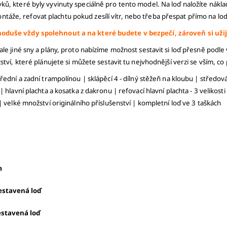
ů, které byly vyvinuty speciálně pro tento model. Na loď naložíte nákla
že, refovat plachtu pokud zesílí vítr, nebo třeba přespat přímo na lod
oduše vždy spolehnout a na které budete v bezpečí, zároveň si užije
le jiné sny a plány, proto nabízíme možnost sestavit si loď přesně podle
tví, které plánujete si můžete sestavit tu nejvhodnější verzi se vším, co
přední a zadní trampolínou
|
sklápěcí 4 - dílný stěžeň na kloubu |
středová
 |
hlavní plachta a kosatka z dakronu |
refovací hlavní plachta - 3 velikosti
 |
velké množství originálního příslušenství |
kompletní loď ve 3 taškách
m
- sestavená loď
 sestavená loď