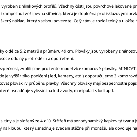
vyroben z hliníkových profilů. Všechny části jsou povrchově lakované prá
trampolínu tvoří pevná síťovina, která je doplněna protiskluzovými prvky
škerý náklad, který s sebou povezete. Celý rám je rozložitelný a uložíte 
ky o délce 5,2 metrů a průměru 49 cm. Plováky jsou vyrobeny z nánoso
 vysoce odolný proti oděru a opotřebení.
í bezpečnost, zvolili jsme pro tento model vícekomorové plováky. MINICA
 je vyšší riziko poničení ( led, kameny, atd.) doporučujeme 3 komorové
ovat plovák i v průběhu plavby. Všechny plováky mají bezpečnostní pojis
eré usnadňuje vylézání na loď z vody, manipulací s lodí apd.
 slitiny a je složený ze 4 dílů. Stěžeň má aerodynamický kapkovitý tvar 
 na kloubu, který usnadňuje zvedání stěžně při montáži, ale dovoluje nap