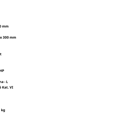
1450 mm
300 x 300 mm
rt
6 HP
oha - L
185 Kat. VI
,9 kg