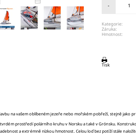
-
Kategorie:
Záruka:
Hmotnost:
Tisk
 plavbu na vašem oblíbeném jezeře nebo mořském pobřeží, stejně jako 
v tvrdém prostředí polárního kruhu v Norsku a také v Grónsku. Konstrukc
ladebnost a extrémně nízkou hmotnost. Celou loď bez potíží stále nalož