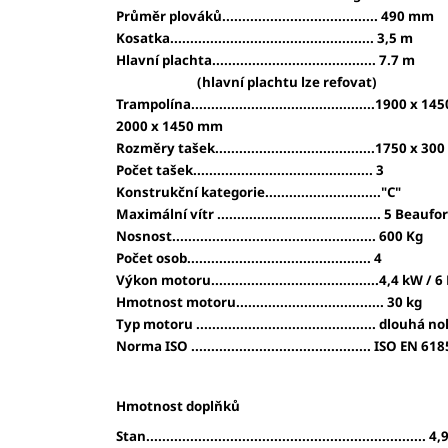
Průměr plováků....................................... 490 mm
Kosatka................................................... 3,5 m
Hlavní plachta......................................... 7.7 m
(hlavní plachtu lze refovat)
Trampolína..............................................1900 x 
2000 x 1450 mm
Rozměry tašek........................................1750 x 
Počet tašek............................................. 3
Konstrukční kategorie............................."C"
Maximální vítr ......................................... 5 Beaufo
Nosnost................................................... 600 Kg
Počet osob.............................................. 4
Výkon motoru..........................................4,4 kW / 
Hmotnost motoru..................................... 30 kg
Typ motoru ............................................. dlouhá n
Norma ISO ............................................. ISO EN 6
Hmotnost doplňků
Stan...................................................................... 4