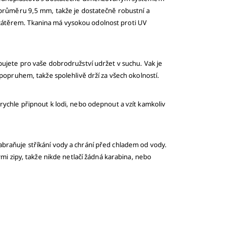
 průměru 9,5 mm, takže je dostatečně robustní a
ým zátěrem. Tkanina má vysokou odolnost proti UV
ujete pro vaše dobrodružství udržet v suchu. Vak je
popruhem, takže spolehlivě drží za všech okolností.
ychle připnout k lodi, nebo odepnout a vzít kamkoliv
braňuje stříkání vody a chrání před chladem od vody.
i zipy, takže nikde netlačí žádná karabina, nebo