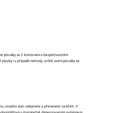
íme plováky se 2 komorami a bezpečnostními
 plavby i v případě nehody, určitě ocení plováky se
ehu, snadno stan odepnete a přenesete na břeh. V
e jednoplášťová s dostatečně dimenzovaným systémem