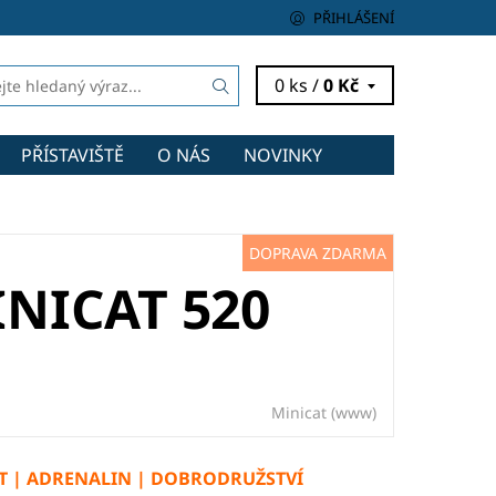
PŘIHLÁŠENÍ
0 ks /
0 Kč
PŘÍSTAVIŠTĚ
O NÁS
NOVINKY
DOPRAVA ZDARMA
NICAT 520
Minicat
(www)
RT | ADRENALIN | DOBRODRUŽSTVÍ