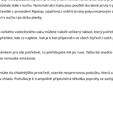
stala stále v suchu. Na konstrukci stanu jsou použité duralové pruty o
lná textilie v provedení Ripstop, opatřená z vnitřní strany polyuretanov
i v suchu i po dobu plavby.
Do velkého vodotěsného vaku můžete naložit veškerý náklad, který potřeb
řehled, kde co najdete. Vak je k lodi připevněn ve všech čtyřech rozích 
kénkem pro vše potřebné, co potřebujete mít po ruce. Tašku lze snadno r
e se nemusíte omezovat.
táte do chladnějšího prostředí, oceníte neoprenovou podušku, která za
 v chladu.
Poduška je k trampolíně připevněná několika popruhy se suchým