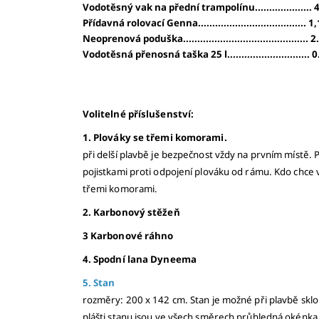
Vodotěsný vak na přední trampolínu.................... 
Přídavná rolovací Genna...................................... 1
Neoprenová poduška............................................ 
Vodotěsná přenosná taška 25 l............................. 
Volitelné příslušenství:
1. Plováky se třemi komorami.
při delší plavbě je bezpečnost vždy na prvním místě
pojistkami proti odpojení plováku od rámu. Kdo chce v
třemi komorami.
2. Karbonový stěžeň
3 Karbonové ráhno
4. Spodní lana Dyneema
5. Stan
rozměry: 200 x 142 cm. Stan je možné při plavbě skl
plášti stanu jsou ve všech směrech průhledná okénk