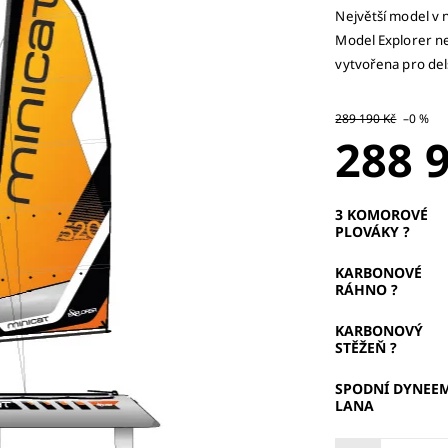
Největší model v 
Model Explorer nen
vytvořena pro del
289 190 Kč
–0 %
288 
3 KOMOROVÉ
PLOVÁKY
?
KARBONOVÉ
RÁHNO
?
KARBONOVÝ
STĚŽEŇ
?
SPODNÍ DYNEE
LANA