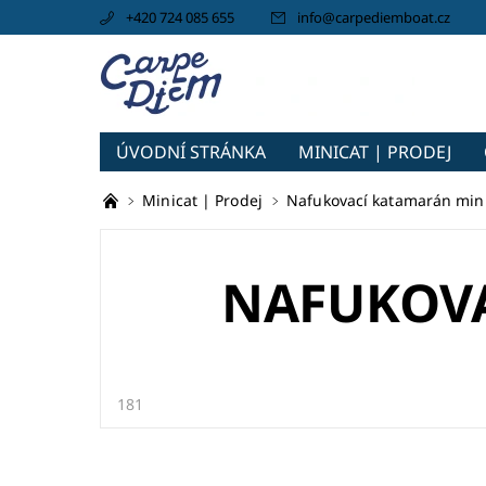
+420 724 085 655
info
@
carpediemboat.cz
ÚVODNÍ STRÁNKA
MINICAT | PRODEJ
CARPEDIEM BOAT
Minicat | Prodej
Nafukovací katamarán min
NAFUKOVA
181