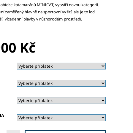
nabídce katamaránů MINICAT, vytváří novou kategorii.
í zaměřený hlavně na sportovní vyžití, ale je to loď
ší, vícedenní plavby v různorodém prostředí.
NA DOTAZ
900 Kč
MA