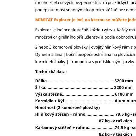
mnoho zcela nových bezpečnostních a praktických prvk
podeplout most snadným sklopením stěžně bez demontá
MINICAT Explorer je loď, na kterou se můžete jedn
Explorer je loď pro skutečně každou výzvu. Každý má a
množství originálního příslušenství a podle dobrodružs
2 nebo 3 komorové plováky |
dvojitý hliníkový rám s 
Dyneema lana |
boční bezpečnostní lana na plovácích
|
kormidelní páky
trampolína s protiskluznými prvky
Technická data:
Délka....................................................... 5200 mm
Šířka........................................................ 2200 mm
Výška stěžně........................................... 6100 mm
Kormidlo + Kýl......................................... Aluminiu
Hmotnost (2 komorové plováky)
Hliníkový stěžeň + ráhno........................ 79,5 kg 
87 kg - v taškách
Karbonový stěžeň + ráhno......................74,5 kg -
82 kg - v taškách