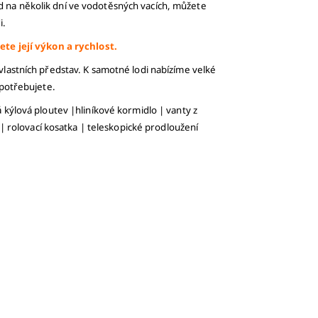
d na několik dní ve vodotěsných vacích, můžete
i.
te její výkon a rychlost.
 vlastních představ. K samotné lodi nabízíme velké
 potřebujete.
 kýlová ploutev |
hliníkové kormidlo |
vanty z
 |
rolovací kosatka |
teleskopické prodloužení