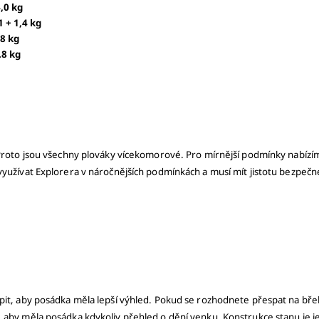
4,0 kg
,1 + 1,4 kg
2.8 kg
0.8 kg
. Proto jsou všechny plováky vícekomorové. Pro mírnější podmínky nabíz
yužívat Explorera v náročnějších podmínkách a musí mít jistotu bezpečné
opit, aby posádka měla lepší výhled. Pokud se rozhodnete přespat na bř
a, aby měla posádka kdykoliv přehled o dění venku. Konstrukce stanu j