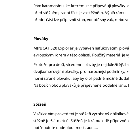
Rám katamaránu, ke kterému se připevňují plováky je 
před stěžněm, zadní část je za stěžněm. Výplň rámu - 
přední část lze připevnit stan, vodotěsný vak, nebo ve
Plováky
MINICAT 520 Explorer je vybaven nafukovacími plová
evropským lídrem v této oblasti. Použitý materiál je
Protože pro delší, vícedenní plavby je nejdůležitějš
dvojkomorovými plováky, pro náročnější podmínky, kde
horní straně plováku, aby bylo případně možné dotlak
Na bozích obou plováků je připevněné podélné lano, kt
Stěžeň
V základním provedení je stěžeň vyrobený z hliníkové
stěžně je 6,1 metrů. Stěžeň je k rámu lodě připevněný
potřebujete podeplout most, apd....