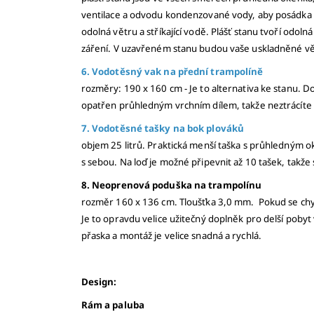
ventilace a odvodu kondenzované vody, aby posádka zů
odolná větru a stříkající vodě. Plášť stanu tvoří odo
záření. V uzavřeném stanu budou vaše uskladněné věc
6. Vodotěsný vak na přední trampolíně
rozměry: 190 x 160 cm - Je to alternativa ke stanu. 
opatřen průhledným vrchním dílem, takže neztrácíte p
7. Vodotěsné tašky na bok plováků
objem 25 litrů. Praktická menší taška s průhledným o
s sebou. Na loď je možné připevnit až 10 tašek, takž
8. Neoprenová poduška na trampolínu
rozměr 160 x 136 cm. Tloušťka 3,0 mm. Pokud se chys
Je to opravdu velice užitečný doplněk pro delší pobyt
přaska a montáž je velice snadná a rychlá.
Design:
Rám a paluba