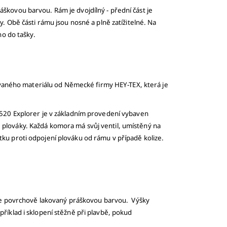
škovou barvou. Rám je dvojdílný - přední část je
. Obě části rámu jsou nosné a plně zatížitelné. Na
ho do tašky.
vaného materiálu od Německé firmy HEY-TEX, která je
T 520 Explorer je v základním provedení vybaven
 plováky. Každá komora má svůj ventil, umístěný na
tku proti odpojení plováku od rámu v případě kolize.
a je povrchově lakovaný práškovou barvou. Výšky
říklad i sklopení stěžně při plavbě, pokud