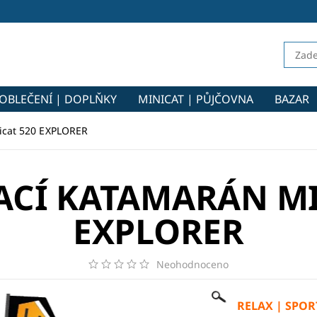
OBLEČENÍ | DOPLŇKY
MINICAT | PŮJČOVNA
BAZAR
icat 520 EXPLORER
CÍ KATAMARÁN MI
EXPLORER
Neohodnoceno
RELAX | SPO