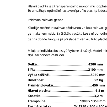
Hlavní plachta je z transparentního monofilmu dopl
T
o umožňuje optimální nastavení profilu plachty k dos
Přídavná rolovací genna
K lodi je možné instalovat přídavnou velkou rolovací 
gennakerem nabízí širší škálu využití. Lze s ní pohodln
genna dobře funguje již při slabém vánku. Tuto placht
Milujete individualitu a styl? Vybere si každý. Model
styl. Karbonové části lodi.
Délka......................................................4200 mm
Šířka.......................................................2100 mm
Výška stěžně............................................5050 mm
Hmotnost.....................................................52 Kg
Průměr plováků.........................................450 mm
Hlavní plachta...............................................6,5 m
Kosatka........................................................3,2 m
Trampolína....................................1900 x 1350 mm
Rozměry tašky........................2x 1750 x 300 x 30