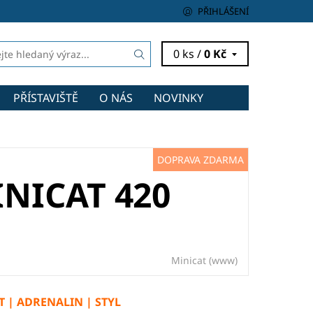
PŘIHLÁŠENÍ
0 ks /
0 Kč
PŘÍSTAVIŠTĚ
O NÁS
NOVINKY
DOPRAVA ZDARMA
NICAT 420
Minicat
(www)
T | ADRENALIN | STYL