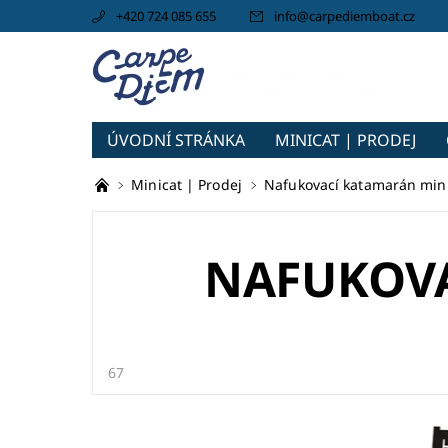
+420 724 085 655
info
@
carpediemboat.cz
ÚVODNÍ STRÁNKA
MINICAT | PRODEJ
CARPEDIEM BOAT
Minicat | Prodej
Nafukovací katamarán min
NAFUKOVA
67