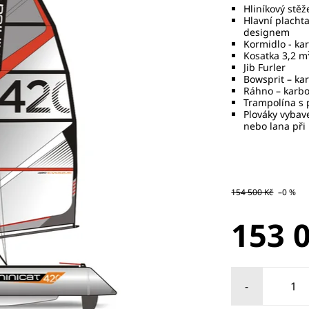
Hliníkový stěž
Hlavní plachta
designem
Kormidlo - ka
Kosatka 3,2 m
Jib Furler
Bowsprit – ka
Ráhno – karb
Trampolína s 
Plováky vybav
nebo lana při 
154 500 Kč
–0 %
153 
-