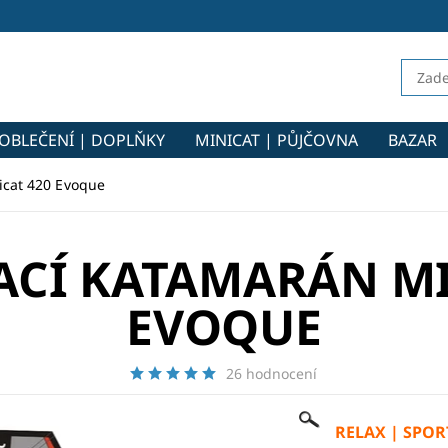
OBLEČENÍ | DOPLŇKY
MINICAT | PŮJČOVNA
BAZAR
icat 420 Evoque
CÍ KATAMARÁN MI
EVOQUE
26 hodnocení
RELAX | SPOR