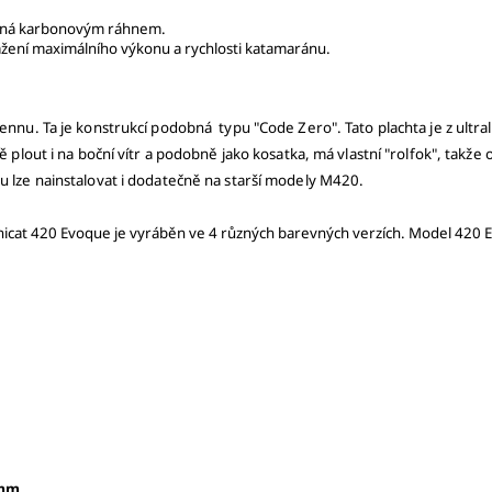
něná karbonovým ráhnem.
ažení maximálního výkonu a rychlosti katamaránu.
gennu. Ta je konstrukcí podobná typu "Code Zero". Tato plachta je z ultr
ě plout i na boční vítr a podobně jako kosatka, má vlastní "rolfok", takže
u lze nainstalovat i dodatečně na starší modely M420.
 minicat 420 Evoque je vyráběn ve 4 různých barevných verzích. Model 420
0 mm