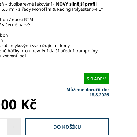
eň – dvojbarevné lakování -
NOVÝ silnější profil
 6,5 m² - z řady Monofilm & Racing Polyester X-PLY
rbon / epoxi RTM
² v černé barvě
rbon
on
protismykovými vyztužujícími lemy
ené háčky pro upevnění další přední trampolíny
ukotvení lodi
SKLADEM
Můžeme doručit do:
18.8.2026
000 Kč
+