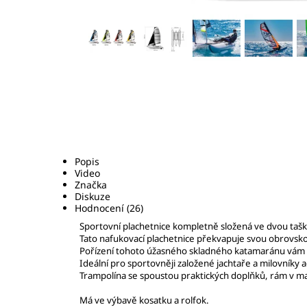
Popis
Video
Značka
Diskuze
Hodnocení (26)
S
portovní plachetnice kompletně složená ve dvou tašk
Tato nafukovací plachetnice překvapuje svou obrovskou
Pořízení tohoto úžasného skladného katamaránu vám 
Ideální pro sportovněji založené jachtaře a milovníky
Trampolína se spoustou praktických doplňků, rám v m
Má ve výbavě kosatku a rolfok.