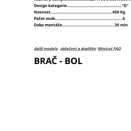
Design kategorie..............................................."D"
Nosnost.....................................................450 Kg
Počet osob..........................................................4
Doba montáže.............................................30 min
další modely
oblečení a doplňky
Minicat FAQ
BRAČ - BOL