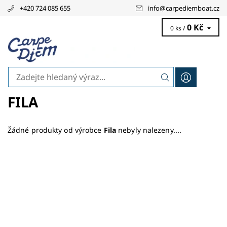
+420 724 085 655
info
@
carpediemboat.cz
0 Kč
0 ks /
FILA
Žádné produkty od výrobce
Fila
nebyly nalezeny....