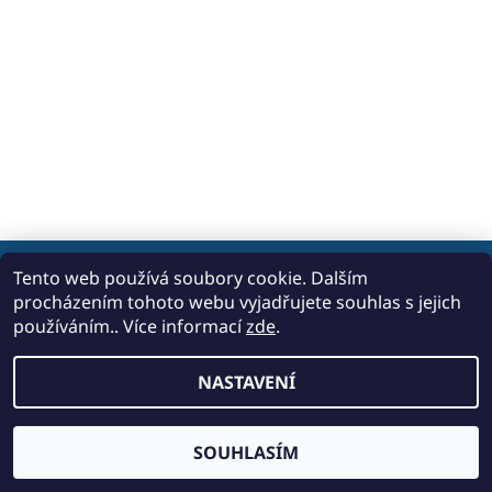
Tento web používá soubory cookie. Dalším
procházením tohoto webu vyjadřujete souhlas s jejich
2026 © Carpediem Boat, všechna práva vyhrazena
používáním.. Více informací
zde
.
Vytvořil Shoptet
NASTAVENÍ
SOUHLASÍM