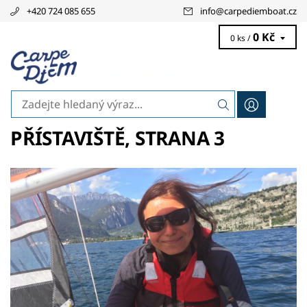
+420 724 085 655
info
@
carpediemboat.cz
0 Kč
0 ks /
PŘÍSTAVIŠTĚ
, STRANA 3