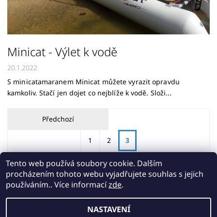
Minicat - Výlet k vodě
20.1.2022
S minicatamaranem Minicat můžete vyrazit opravdu
kamkoliv. Stačí jen dojet co nejblíže k vodě. Složi...
Předchozí
1
2
3
Tento web používá soubory cookie. Dalším
procházením tohoto webu vyjadřujete souhlas s jejich
Stránka
3
z
3
-
22
položek celkem
používáním.. Více informací
zde
.
NASTAVENÍ