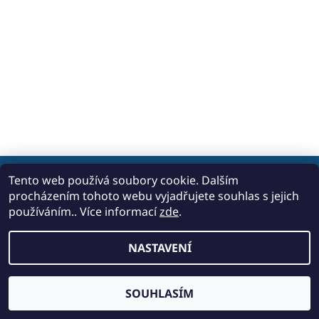
Tento web používá soubory cookie. Dalším
procházením tohoto webu vyjadřujete souhlas s jejich
2026 © Carpediem Boat, všechna práva vyhrazena
používáním.. Více informací
zde
.
Vytvořil Shoptet
NASTAVENÍ
SOUHLASÍM