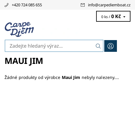
+420 724 085 655
info
@
carpediemboat.cz
0 Kč
0 ks /
MAUI JIM
Žádné produkty od výrobce
Maui Jim
nebyly nalezeny....