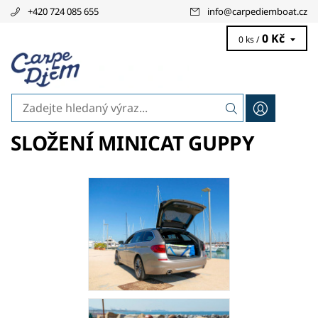
+420 724 085 655
info
@
carpediemboat.cz
0 Kč
0 ks /
SLOŽENÍ MINICAT GUPPY